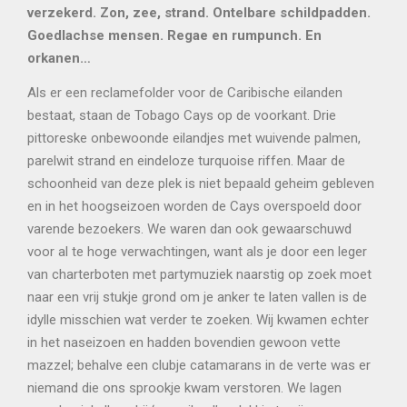
verzekerd. Zon, zee, strand. Ontelbare schildpadden.
Goedlachse mensen. Regae en rumpunch. En
orkanen…
Als er een reclamefolder voor de Caribische eilanden
bestaat, staan de Tobago Cays op de voorkant. Drie
pittoreske onbewoonde eilandjes met wuivende palmen,
parelwit strand en eindeloze turquoise riffen. Maar de
schoonheid van deze plek is niet bepaald geheim gebleven
en in het hoogseizoen worden de Cays overspoeld door
varende bezoekers. We waren dan ook gewaarschuwd
voor al te hoge verwachtingen, want als je door een leger
van charterboten met partymuziek naarstig op zoek moet
naar een vrij stukje grond om je anker te laten vallen is de
idylle misschien wat verder te zoeken. Wij kwamen echter
in het naseizoen en hadden bovendien gewoon vette
mazzel; behalve een clubje catamarans in de verte was er
niemand die ons sprookje kwam verstoren. We lagen