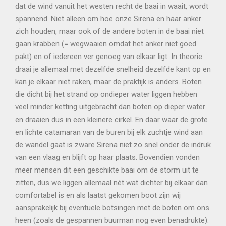
dat de wind vanuit het westen recht de baai in waait, wordt
spannend. Niet alleen om hoe onze Sirena en haar anker
zich houden, maar ook of de andere boten in de baai niet
gaan krabben (= wegwaaien omdat het anker niet goed
pakt) en of iedereen ver genoeg van elkaar ligt. In theorie
draai je allemaal met dezelfde snelheid dezelfde kant op en
kan je elkaar niet raken, maar de praktijk is anders. Boten
die dicht bij het strand op ondieper water liggen hebben
veel minder ketting uitgebracht dan boten op dieper water
en draaien dus in een kleinere cirkel. En daar waar de grote
en lichte catamaran van de buren bij elk zuchtje wind aan
de wandel gaat is zware Sirena niet zo snel onder de indruk
van een vlaag en blijft op haar plaats. Bovendien vonden
meer mensen dit een geschikte baai om de storm uit te
zitten, dus we liggen allemaal nét wat dichter bij elkaar dan
comfortabel is en als laatst gekomen boot zijn wij
aansprakelijk bij eventuele botsingen met de boten om ons
heen (zoals de gespannen buurman nog even benadrukte).