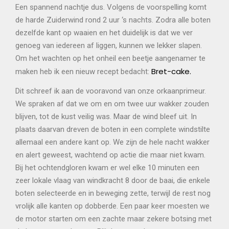
Een spannend nachtje dus. Volgens de voorspelling komt
de harde Zuiderwind rond 2 uur ‘s nachts. Zodra alle boten
dezelfde kant op waaien en het duidelijk is dat we ver
genoeg van iedereen af liggen, kunnen we lekker slapen.
Om het wachten op het onheil een beetje aangenamer te
Bret-cake.
maken heb ik een nieuw recept bedacht:
Dit schreef ik aan de vooravond van onze orkaanprimeur.
We spraken af dat we om en om twee uur wakker zouden
blijven, tot de kust veilig was. Maar de wind bleef uit. In
plaats daarvan dreven de boten in een complete windstilte
allemaal een andere kant op. We zijn de hele nacht wakker
en alert geweest, wachtend op actie die maar niet kwam.
Bij het ochtendgloren kwam er wel elke 10 minuten een
zeer lokale vlaag van windkracht 8 door de baai, die enkele
boten selecteerde en in beweging zette, terwijl de rest nog
vrolijk alle kanten op dobberde. Een paar keer moesten we
de motor starten om een zachte maar zekere botsing met