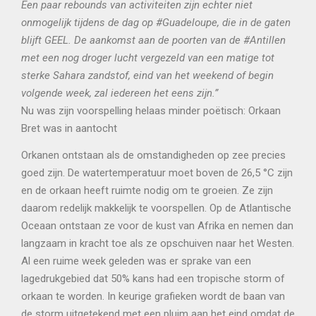
Een paar rebounds van activiteiten zijn echter niet
onmogelijk tijdens de dag op #Guadeloupe, die in de gaten
blijft GEEL. De aankomst aan de poorten van de #Antillen
met een nog droger lucht vergezeld van een matige tot
sterke Sahara zandstof, eind van het weekend of begin
volgende week, zal iedereen het eens zijn.”
Nu was zijn voorspelling helaas minder poëtisch: Orkaan
Bret was in aantocht
Orkanen ontstaan als de omstandigheden op zee precies
goed zijn. De watertemperatuur moet boven de 26,5 °C zijn
en de orkaan heeft ruimte nodig om te groeien. Ze zijn
daarom redelijk makkelijk te voorspellen. Op de Atlantische
Oceaan ontstaan ze voor de kust van Afrika en nemen dan
langzaam in kracht toe als ze opschuiven naar het Westen.
Al een ruime week geleden was er sprake van een
lagedrukgebied dat 50% kans had een tropische storm of
orkaan te worden. In keurige grafieken wordt de baan van
de storm uitgetekend met een pluim aan het eind omdat de