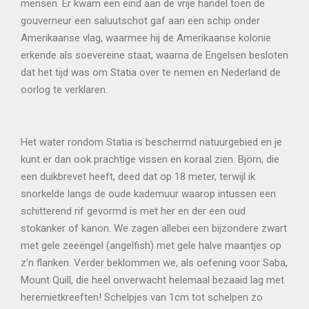
mensen. Er kwam een eind aan de vrije handel toen de
gouverneur een saluutschot gaf aan een schip onder
Amerikaanse vlag, waarmee hij de Amerikaanse kolonie
erkende als soevereine staat, waarna de Engelsen besloten
dat het tijd was om Statia over te nemen en Nederland de
oorlog te verklaren.
Het water rondom Statia is beschermd natuurgebied en je
kunt er dan ook prachtige vissen en koraal zien. Björn, die
een duikbrevet heeft, deed dat op 18 meter, terwijl ik
snorkelde langs de oude kademuur waarop intussen een
schitterend rif gevormd is met her en der een oud
stokanker of kanon. We zagen allebei een bijzondere zwart
met gele zeeëngel (angelfish) met gele halve maantjes op
z’n flanken. Verder beklommen we, als oefening voor Saba,
Mount Quill, die heel onverwacht helemaal bezaaid lag met
heremietkreeften! Schelpjes van 1cm tot schelpen zo