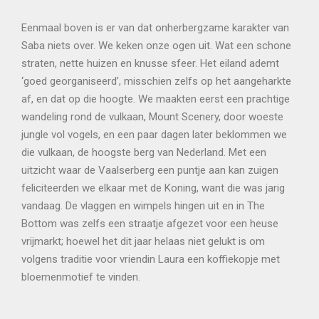
Eenmaal boven is er van dat onherbergzame karakter van
Saba niets over. We keken onze ogen uit. Wat een schone
straten, nette huizen en knusse sfeer. Het eiland ademt
‘goed georganiseerd’, misschien zelfs op het aangeharkte
af, en dat op die hoogte. We maakten eerst een prachtige
wandeling rond de vulkaan, Mount Scenery, door woeste
jungle vol vogels, en een paar dagen later beklommen we
die vulkaan, de hoogste berg van Nederland. Met een
uitzicht waar de Vaalserberg een puntje aan kan zuigen
feliciteerden we elkaar met de Koning, want die was jarig
vandaag. De vlaggen en wimpels hingen uit en in The
Bottom was zelfs een straatje afgezet voor een heuse
vrijmarkt; hoewel het dit jaar helaas niet gelukt is om
volgens traditie voor vriendin Laura een koffiekopje met
bloemenmotief te vinden.