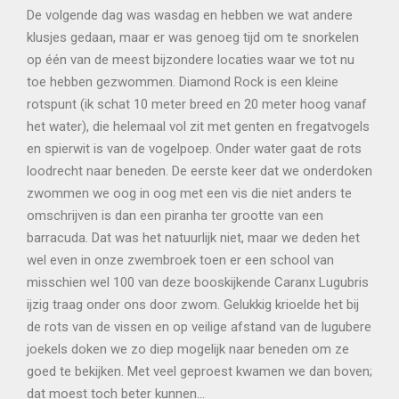
De volgende dag was wasdag en hebben we wat andere
klusjes gedaan, maar er was genoeg tijd om te snorkelen
op één van de meest bijzondere locaties waar we tot nu
toe hebben gezwommen. Diamond Rock is een kleine
rotspunt (ik schat 10 meter breed en 20 meter hoog vanaf
het water), die helemaal vol zit met genten en fregatvogels
en spierwit is van de vogelpoep. Onder water gaat de rots
loodrecht naar beneden. De eerste keer dat we onderdoken
zwommen we oog in oog met een vis die niet anders te
omschrijven is dan een piranha ter grootte van een
barracuda. Dat was het natuurlijk niet, maar we deden het
wel even in onze zwembroek toen er een school van
misschien wel 100 van deze booskijkende Caranx Lugubris
ijzig traag onder ons door zwom. Gelukkig krioelde het bij
de rots van de vissen en op veilige afstand van de lugubere
joekels doken we zo diep mogelijk naar beneden om ze
goed te bekijken. Met veel geproest kwamen we dan boven;
dat moest toch beter kunnen…