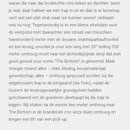
waren die naar die loodrechte rots keken en dachten ‘weet
je wat, daar hakken we een trap in uit en dan is er bovenop
vast wel een plat stuk waar we kunnen wonen’ verbaast
ons nu nog. Tegenwoordig is er een kleine strekdam voor
de veerpond met daarachter een straat van misschien
tweehonderd meter met de douane, marineparkauthoriteit
en één kroeg, voordat je over een weg met 20° helling 350
meter omhoog moet naar het dichtstbijzijnde dorp dat met
goed gevoel voor ironie “The Bottom” is genoemd. Maar
vroeger moest alles – eten, kleding, bouwmateriaal,
gereedschap, alles – omhoog gesjouwd worden via die
uitgehouwen trap in de bergwand (zie foto), nadat de
lossers de levensgevaarlijke grondgolven hadden
getrotseerd om de goederen überhaupt bij die trap te
krijgen. Wij staken na de eerste tien meter omhoog naar
The Bottom in de brandende zon onze duim omhoog en
kregen een lift van een pick-up.