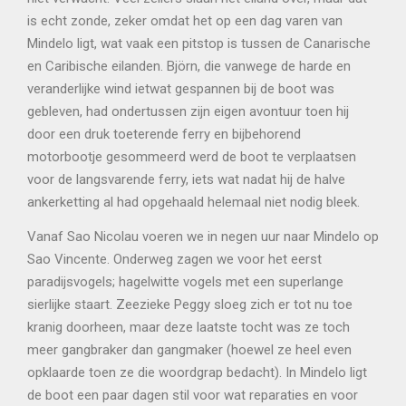
is echt zonde, zeker omdat het op een dag varen van
Mindelo ligt, wat vaak een pitstop is tussen de Canarische
en Caribische eilanden. Björn, die vanwege de harde en
veranderlijke wind ietwat gespannen bij de boot was
gebleven, had ondertussen zijn eigen avontuur toen hij
door een druk toeterende ferry en bijbehorend
motorbootje gesommeerd werd de boot te verplaatsen
voor de langsvarende ferry, iets wat nadat hij de halve
ankerketting al had opgehaald helemaal niet nodig bleek.
Vanaf Sao Nicolau voeren we in negen uur naar Mindelo op
Sao Vincente. Onderweg zagen we voor het eerst
paradijsvogels; hagelwitte vogels met een superlange
sierlijke staart. Zeezieke Peggy sloeg zich er tot nu toe
kranig doorheen, maar deze laatste tocht was ze toch
meer gangbraker dan gangmaker (hoewel ze heel even
opklaarde toen ze die woordgrap bedacht). In Mindelo ligt
de boot een paar dagen stil voor wat reparaties en voor