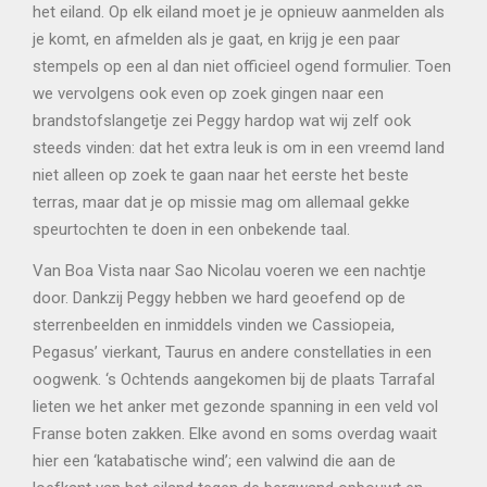
het eiland. Op elk eiland moet je je opnieuw aanmelden als
je komt, en afmelden als je gaat, en krijg je een paar
stempels op een al dan niet officieel ogend formulier. Toen
we vervolgens ook even op zoek gingen naar een
brandstofslangetje zei Peggy hardop wat wij zelf ook
steeds vinden: dat het extra leuk is om in een vreemd land
niet alleen op zoek te gaan naar het eerste het beste
terras, maar dat je op missie mag om allemaal gekke
speurtochten te doen in een onbekende taal.
Van Boa Vista naar Sao Nicolau voeren we een nachtje
door. Dankzij Peggy hebben we hard geoefend op de
sterrenbeelden en inmiddels vinden we Cassiopeia,
Pegasus’ vierkant, Taurus en andere constellaties in een
oogwenk. ‘s Ochtends aangekomen bij de plaats Tarrafal
lieten we het anker met gezonde spanning in een veld vol
Franse boten zakken. Elke avond en soms overdag waait
hier een ‘katabatische wind’; een valwind die aan de