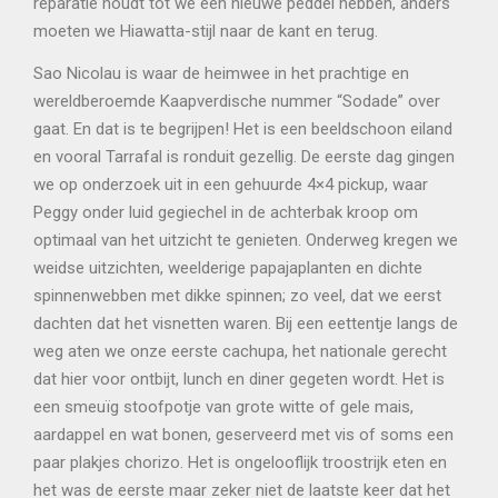
reparatie houdt tot we een nieuwe peddel hebben, anders
moeten we Hiawatta-stijl naar de kant en terug.
Sao Nicolau is waar de heimwee in het prachtige en
wereldberoemde Kaapverdische nummer “Sodade” over
gaat. En dat is te begrijpen! Het is een beeldschoon eiland
en vooral Tarrafal is ronduit gezellig. De eerste dag gingen
we op onderzoek uit in een gehuurde 4×4 pickup, waar
Peggy onder luid gegiechel in de achterbak kroop om
optimaal van het uitzicht te genieten. Onderweg kregen we
weidse uitzichten, weelderige papajaplanten en dichte
spinnenwebben met dikke spinnen; zo veel, dat we eerst
dachten dat het visnetten waren. Bij een eettentje langs de
weg aten we onze eerste cachupa, het nationale gerecht
dat hier voor ontbijt, lunch en diner gegeten wordt. Het is
een smeuïg stoofpotje van grote witte of gele mais,
aardappel en wat bonen, geserveerd met vis of soms een
paar plakjes chorizo. Het is ongelooflijk troostrijk eten en
het was de eerste maar zeker niet de laatste keer dat het