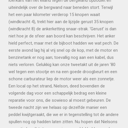
loefkant van het eiland tegen de bergwand opbouwt en
uiteindelijk over de bergwand naar beneden stort. Terwijl
het een paar kilometer verderop 15 knopen waait
(windkracht 4), trekt hier aan de lijzijde gerust 35 knopen
(windkracht 8) de ankerketting snaar-strak. ‘Gerust’ is dan
niet hoe je de sfeer aan boord kan beschrijven. Het anker
hield perfect, maar met de bijboot hadden we wat pech. De
eerste avond lag hij al vrij snel op de kop, met de motor en
benzinetank er nog aan; toevallig nog aan een kabel, dus
niets verloren. Gelukkig kan onze tweetakt uit de jaren ’80
wel tegen een stootje en na een goede droogbeurt en een
schone carburateur liep de motor weer als een zonnetje.
Een local op het strand, Nielson, deed bovendien de
volgende dag voor een schappelijk bedrag een kleine
reparatie voor ons, die sowieso al moest gebeuren. De
tweede nacht zijn we helaas op dezelfde manier een
peddel kwijtgeraakt, die we er in tegenstelling tot de andere
spullen nog op hadden laten zitten. Nu hopen dat Nielsons