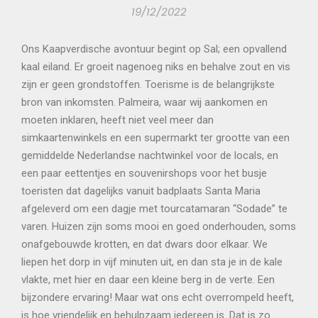
19/12/2022
Ons Kaapverdische avontuur begint op Sal; een opvallend
kaal eiland. Er groeit nagenoeg niks en behalve zout en vis
zijn er geen grondstoffen. Toerisme is de belangrijkste
bron van inkomsten. Palmeira, waar wij aankomen en
moeten inklaren, heeft niet veel meer dan
simkaartenwinkels en een supermarkt ter grootte van een
gemiddelde Nederlandse nachtwinkel voor de locals, en
een paar eettentjes en souvenirshops voor het busje
toeristen dat dagelijks vanuit badplaats Santa Maria
afgeleverd om een dagje met tourcatamaran “Sodade” te
varen. Huizen zijn soms mooi en goed onderhouden, soms
onafgebouwde krotten, en dat dwars door elkaar. We
liepen het dorp in vijf minuten uit, en dan sta je in de kale
vlakte, met hier en daar een kleine berg in de verte. Een
bijzondere ervaring! Maar wat ons echt overrompeld heeft,
is hoe vriendelijk en behulpzaam iedereen is. Dat is zo