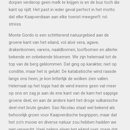
dorpen verderop geen melk te krijgen is en de bus toch die
kant op rijdt. Het past in ieder geval perfect in het motto
dat elke Kaapverdiaan aan elke toerist meegeeft: nó
stress.
Monte Gordo is een schitterend natuurgebied aan de
groene kant van het eiland, vol aloë vera, agave,
drakenbomen, varens, naaldbomen, loofbomen en allerlei
bekende en onbekende bloemen. We zijn helemaal tot de
top van de berg geklommen. Dat ging op karakter, niet op
conditie, maar het is gelukt. De katabatische wind raasde
langs ons heen, je kon letterlijk de wolken zien vallen.
Helemaal op het topje had de wind ineens geen vat meer
op ons en zag je aan de ene kant van de kam het sappige
groene deel, en aan de andere kant het droge vulkanische
deel met brute geulen. Sao Nicolau staat wel bekend als
behoorlijk groen voor Kaapverdische begrippen, maar dat
het zo’n mooie en diverse natuur zou hebben hadden we
niet verwacht. Veel zeilers slaan het eiland over, maar dat