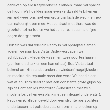
gebleven op alle Kaapverdische eilanden, maar Sal spande
de kroon. We hoefden maar even verdwaald te kijken en
iemand wees ons met een grote glimlach de weg – en liep
dan natuurlijk even mee. Het contrast met thuis was de
grootste tot nu toe en we hebben er een paar hele fijne
dagen doorgebracht.
Ook fijn was dat vriendin Peggy in Sal opstapte! Samen
voeren we naar Boa Vista. Onderweg zagen we
schildpadden, vliegende vissen en twee soorten haaien
(een lemon shark en een hamerhaai). Boa Vista staat
bekend om zijn zandstranden en windsurfmogelijkheden,
en maakte zijn reputatie meer dan waar. We snorkelden
wat af en Björn deed er met een constante grote grijns op
zijn gezicht een les wingfoilen (windsurfen met zo’n
modern los zeil en een plank met een vleugel onderwater).
Peggy en ik, allebei geveld door een slechte rug, zochten
ondertussen het politiebureau, om ons in te checken op