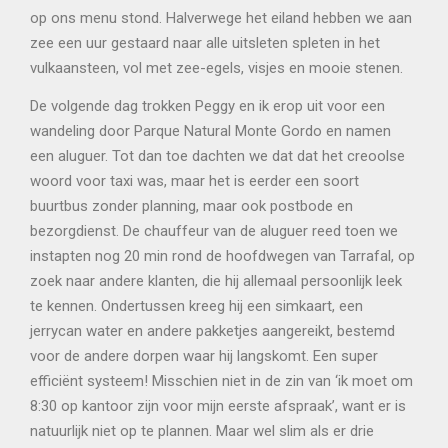
op ons menu stond. Halverwege het eiland hebben we aan
zee een uur gestaard naar alle uitsleten spleten in het
vulkaansteen, vol met zee-egels, visjes en mooie stenen.
De volgende dag trokken Peggy en ik erop uit voor een
wandeling door Parque Natural Monte Gordo en namen
een aluguer. Tot dan toe dachten we dat dat het creoolse
woord voor taxi was, maar het is eerder een soort
buurtbus zonder planning, maar ook postbode en
bezorgdienst. De chauffeur van de aluguer reed toen we
instapten nog 20 min rond de hoofdwegen van Tarrafal, op
zoek naar andere klanten, die hij allemaal persoonlijk leek
te kennen. Ondertussen kreeg hij een simkaart, een
jerrycan water en andere pakketjes aangereikt, bestemd
voor de andere dorpen waar hij langskomt. Een super
efficiënt systeem! Misschien niet in de zin van ‘ik moet om
8:30 op kantoor zijn voor mijn eerste afspraak’, want er is
natuurlijk niet op te plannen. Maar wel slim als er drie