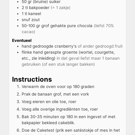
50
gr
(bruine) suiker
2
tl
bakpoeder
(= 1 zakje)
1
tl
kaneel
snuf
zout
50-100
gr
grof gehakte pure chocola
(liefst 70%
cacao)
Eventueel
hand
gedroogde cranberry's
of ander gedroogd fruit
flinke hand
geraspte groente (wortel, courgette,
etc., zie inleiding)
in dat geval liefst maar 1 banaan
gebruiken (of een stuk langer bakken)
Instructions
Verwarm de oven voor op 180 graden
Prak de banaan grof, met een vork
Voeg eieren en olie toe, roer
Voeg alle overige ingrediënten toe, roer
Bak 30-35 minuten op 180 in een ingevet of met
bakpapier bekleed cakeblik.
Doe de Caketest (prik een satéstokje of mes in het