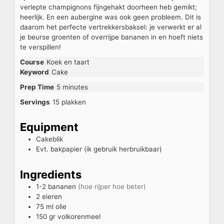
verlepte champignons fijngehakt doorheen heb gemikt;
heerlijk. En een aubergine was ook geen probleem. Dit is
daarom het perfecte vertrekkersbaksel: je verwerkt er al
je beurse groenten of overrijpe bananen in en hoeft niets
te verspillen!
Course
Koek en taart
Keyword
Cake
Prep Time
5
minutes
Servings
15
plakken
Equipment
Cakeblik
Evt. bakpapier (ik gebruik herbruikbaar)
Ingredients
1-2
bananen
(hoe rijper hoe beter)
2
eieren
75
ml
olie
150
gr
volkorenmeel