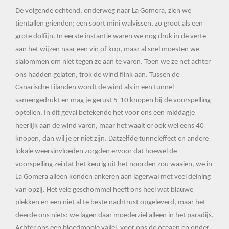
De volgende ochtend, onderweg naar La Gomera, zien we
tientallen grienden; een soort mini walvissen, zo groot als een
grote dolfijn. In eerste instantie waren we nog druk in de verte
aan het wijzen naar een vin of kop, maar al snel moesten we
slalommen om niet tegen ze aan te varen. Toen we ze net achter
ons hadden gelaten, trok de wind flink aan. Tussen de
Canarische Eilanden wordt de wind als in een tunnel
samengedrukt en mag je gerust 5-10 knopen bij de voorspelling
optellen. In dit geval betekende het voor ons een middagje
heerlijk aan de wind varen, maar het waait er ook wel eens 40
knopen, dan wil je er niet zijn. Datzelfde tunneleffect en andere
lokale weersinvloeden zorgden ervoor dat hoewel de
voorspelling zei dat het keurig uit het noorden zou waaien, we in
La Gomera alleen konden ankeren aan lagerwal met veel deining
van opzij. Het vele geschommel heeft ons heel wat blauwe
plekken en een niet al te beste nachtrust opgeleverd, maar het
deerde ons niets: we lagen daar moederziel alleen in het paradijs.
Achter ons een bloedmooie vallei, voor ons de oceaan en onder