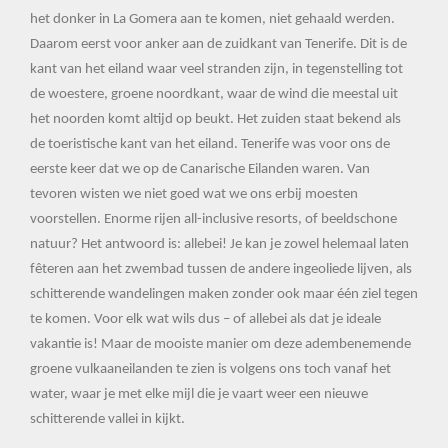
het donker in La Gomera aan te komen, niet gehaald werden.
Daarom eerst voor anker aan de zuidkant van Tenerife. Dit is de
kant van het eiland waar veel stranden zijn, in tegenstelling tot
de woestere, groene noordkant, waar de wind die meestal uit
het noorden komt altijd op beukt. Het zuiden staat bekend als
de toeristische kant van het eiland. Tenerife was voor ons de
eerste keer dat we op de Canarische Eilanden waren. Van
tevoren wisten we niet goed wat we ons erbij moesten
voorstellen. Enorme rijen all-inclusive resorts, of beeldschone
natuur? Het antwoord is: allebei! Je kan je zowel helemaal laten
fêteren aan het zwembad tussen de andere ingeoliede lijven, als
schitterende wandelingen maken zonder ook maar één ziel tegen
te komen. Voor elk wat wils dus – of allebei als dat je ideale
vakantie is! Maar de mooiste manier om deze adembenemende
groene vulkaaneilanden te zien is volgens ons toch vanaf het
water, waar je met elke mijl die je vaart weer een nieuwe
schitterende vallei in kijkt.