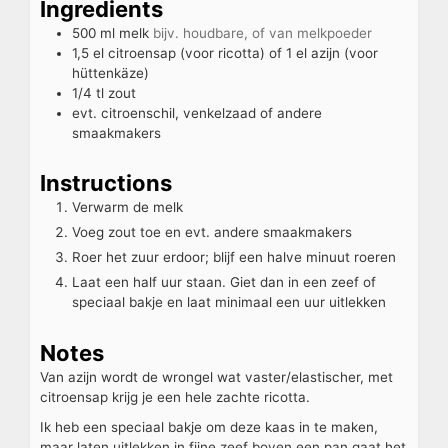
Ingredients
500
ml
melk
bijv. houdbare, of van melkpoeder
1,5
el
citroensap (voor ricotta) of 1 el azijn (voor
hüttenkäze)
1/4
tl
zout
evt.
citroenschil, venkelzaad of andere
smaakmakers
Instructions
Verwarm de melk
Voeg zout toe en evt. andere smaakmakers
Roer het zuur erdoor; blijf een halve minuut roeren
Laat een half uur staan. Giet dan in een zeef of
speciaal bakje en laat minimaal een uur uitlekken
Notes
Van azijn wordt de wrongel wat vaster/elastischer, met
citroensap krijg je een hele zachte ricotta.
Ik heb een speciaal bakje om deze kaas in te maken,
maar laten uitlekken in fijne zeef boven een pan gaat het