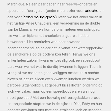
Martinique. Na een paar dagen naar reserve-onderdelen
brioche
speuren en foerageren (onder meer boter voor
en
cabri bourgignon
geit voor ‘
‘) lieten we het anker vallen in
het rustige Anse Chaudiere, een verademing na de drukte
van Le Marin. Er verwelkomde ons meteen een schildpad,
die we later tijdens het snorkelen uitgebreid hebben
bewonderd. Het snorkelen was daar sowieso
adembenemend; zo helder dat je vanaf het wateroppervlak
de zandkorrels op de bodem kon tellen. Terwijl we ons
anker lieten zakken kwam er toevallig ook een speedboot
aan, waar we net wat te dichtbij kwamen te liggen. Toen ik
vroeg of we moesten gaan verliggen omdat ze ‘s nachts
bleven of dat ze alleen even kwamen lunchen werden we
pardoes uitgenodigd. Dat gebeurt bij zeilboten onderling op
zich wel vaker, maar op een speedboot waren we nog
nooit geweest! Met een toevallig net versgebakken brood
en tonijnsalade stapten we in de bijboot. Dîna, Eddy en hun
dochter ontvingen ons met een stralende lach en stonden