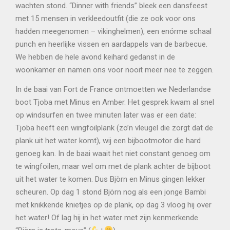
wachten stond. “Dinner with friends” bleek een dansfeest
met 15 mensen in verkleedoutfit (die ze ook voor ons
hadden meegenomen – vikinghelmen), een enórme schaal
punch en heerlijke vissen en aardappels van de barbecue.
We hebben de hele avond keihard gedanst in de
woonkamer en namen ons voor nooit meer nee te zeggen.
In de baai van Fort de France ontmoetten we Nederlandse
boot Tjoba met Minus en Amber. Het gesprek kwam al snel
op windsurfen en twee minuten later was er een date:
Tjoba heeft een wingfoilplank (zo’n vleugel die zorgt dat de
plank uit het water komt), wij een bijbootmotor die hard
genoeg kan. In de baai waait het niet constant genoeg om
te wingfoilen, maar wel om met de plank achter de bijboot
uit het water te komen. Dus Björn en Minus gingen lekker
scheuren. Op dag 1 stond Björn nog als een jonge Bambi
met knikkende knietjes op de plank, op dag 3 vloog hij over
het water! Of lag hij in het water met zijn kenmerkende