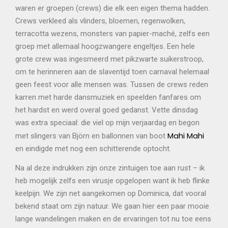
waren er groepen (crews) die elk een eigen thema hadden.
Crews verkleed als vlinders, bloemen, regenwolken,
terracotta wezens, monsters van papier-maché, zelfs een
groep met allemaal hoogzwangere engeltjes. Een hele
grote crew was ingesmeerd met pikzwarte suikerstroop,
om te herinneren aan de slaventijd toen carnaval helemaal
geen feest voor alle mensen was. Tussen de crews reden
karren met harde dansmuziek en speelden fanfares om
het hardst en werd overal goed gedanst. Vette dinsdag
was extra speciaal: die viel op mijn verjaardag en begon
Mahi Mahi
met slingers van Björn en ballonnen van boot
en eindigde met nog een schitterende optocht.
Na al deze indrukken zijn onze zintuigen toe aan rust – ik
heb mogelijk zelfs een virusje opgelopen want ik heb flinke
keelpijn. We zijn net aangekomen op Dominica, dat vooral
bekend staat om zijn natuur. We gaan hier een paar mooie
lange wandelingen maken en de ervaringen tot nu toe eens