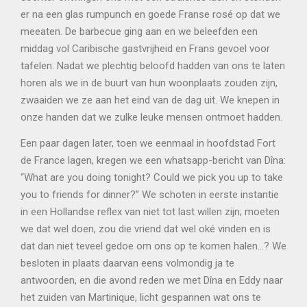
er na een glas rumpunch en goede Franse rosé op dat we
meeaten. De barbecue ging aan en we beleefden een
middag vol Caribische gastvrijheid en Frans gevoel voor
tafelen. Nadat we plechtig beloofd hadden van ons te laten
horen als we in de buurt van hun woonplaats zouden zijn,
zwaaiden we ze aan het eind van de dag uit. We knepen in
onze handen dat we zulke leuke mensen ontmoet hadden.
Een paar dagen later, toen we eenmaal in hoofdstad Fort
de France lagen, kregen we een whatsapp-bericht van Dîna:
“What are you doing tonight? Could we pick you up to take
you to friends for dinner?” We schoten in eerste instantie
in een Hollandse reflex van niet tot last willen zijn; moeten
we dat wel doen, zou die vriend dat wel oké vinden en is
dat dan niet teveel gedoe om ons op te komen halen…? We
besloten in plaats daarvan eens volmondig ja te
antwoorden, en die avond reden we met Dîna en Eddy naar
het zuiden van Martinique, licht gespannen wat ons te