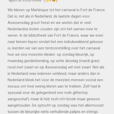
“Björn is trots-move” (
+
).
We bleven op Martinique tot het carnaval in Fort de France.
Dat is, net als in Nederland, de laatste dagen voor
Aswoensdag groot feest en we wisten dat er veel
Nederlandse boten zouden zijn om het samen mee te
vieren. In de bibliotheek van Fort de France, waar we even
naar binnen liepen omdat het een indrukwekkend gebouw
is, leerden we van een tentoonstelling over het carnaval
hoe we ons moesten kleden: op zondag kleurrijk, op
maandag genderbending, op vette dinsdag (mardi gras)
rood met zwart en op Aswoensdag wit met zwart. Net als
in Nederland was iedereen verkleed, maar anders dan in
Nederland bleek het voor de meesten mensen vooral een
excuus om heel weinig kleren aan te trekken. Zelf had ik
speciaal voor de gelegenheid een rode glittertop
aangeschaft, maar ik heb toch m’n broek maar gewoon
aangehouden. De optocht op zondag was het allermooist:
tussen de kleurrijke niets verhullende pakjes en strings