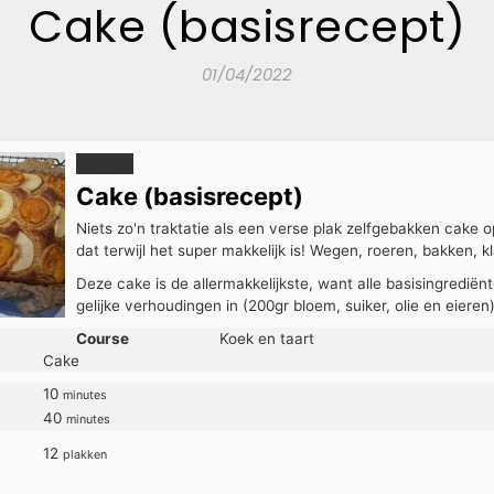
Cake (basisrecept)
01/04/2022
Print
Cake (basisrecept)
Niets zo'n traktatie als een verse plak zelfgebakken cake o
dat terwijl het super makkelijk is! Wegen, roeren, bakken, kl
Deze cake is de allermakkelijkste, want alle basisingrediën
gelijke verhoudingen in (200gr bloem, suiker, olie en eieren)
Course
Koek en taart
Cake
10
minutes
40
minutes
12
plakken