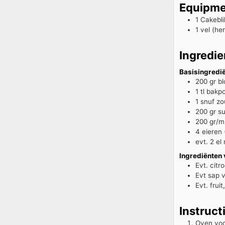
Equipme
1 Cakebli
1 vel (he
Ingredie
Basisingredi
200
gr
b
1
tl
bakp
1
snuf
zo
200
gr
su
200
gr/m
4
eieren
evt. 2
el
Ingrediënten
Evt.
citr
Evt sap 
Evt.
fruit
Instruct
Oven vo