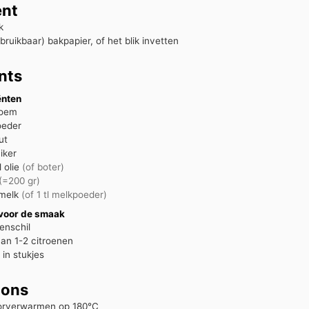
nt
k
rbruikbaar) bakpapier, of het blik invetten
nts
ënten
loem
oeder
ut
iker
l
olie
(of boter)
(=200 gr)
melk
(of 1 tl melkpoeder)
 voor de smaak
oenschil
van 1-2
citroenen
, in stukjes
ions
orverwarmen op 180°C