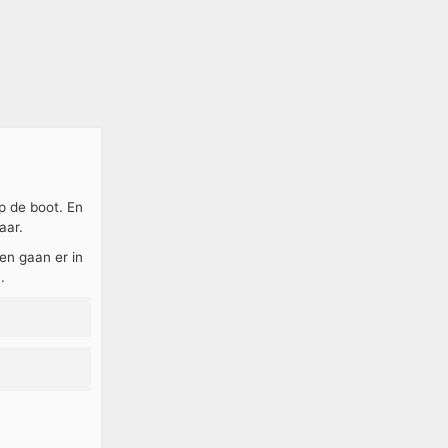
p de boot. En
aar.
ten gaan er in
.