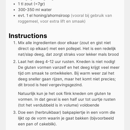
1
tl
zout (=7gr)
300-350
ml
water
evt. 1
el
honing/ahornsiroop
(vooral bij gebruik van
roggemeel, voor extra lift en smaak)
Instructions
Mix alle ingredienten door elkaar (zout en gist niet
direct op elkaar) met een pollepel. Het is een redelijk
nat/slap deeg, dat zorgt straks voor lekker mals brood
Laat het deeg 4-12 uur rusten. Kneden is niet nodig!
De gluten vormen vanzelf en het deeg krijgt veel meer
tijd om smaak te ontwikkelen. Bij warm weer zal het
deeg sneller gaan rijzen, maar het komt niet precies;
dit brood is heel vergevingsgezind.
Natuurlijk kun je het ook flink kneden om gluten te
vormen. In dat geval is een half uur tot uurtje rusten
(tot het verdubbeld is in volume) voldoende
Doe een (herbruikbaar) bakpapiertje in een vorm die
lijkt op de vorm waarin je gaat bakken (bijvoorbeeld
een pan of cakeblik).