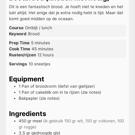
Dit is een fantastisch brood. Je hoeft niet te kneden en het
lukt altijd. Het enige dat je extra nodig hebt is tijd. Maar dat
komt goed midden op de oceaan.
Course
Ontbijt / lunch
Keyword
Brood
Prep Time
5
minutes
Cook Time
45
minutes
Rusten/rijzen
12
hours
Servings
10
sneetjes
Equipment
1 Pan of broodvorm (liefst van gietijzer)
1 Pan of cakeblik om in te rijzen (zie notes)
Bakpapier (zie notes)
Ingredients
450
gr
meel
(ik gebruik 150 gr wit, 150 gr volkoren, 100
gr rogge)
3,5
gr
gedroogde gist